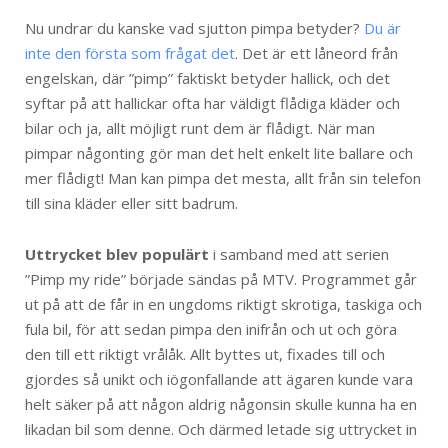
Nu undrar du kanske vad sjutton pimpa betyder?
Du är
inte den första som frågat det
. Det är ett låneord från
engelskan, där ”pimp” faktiskt betyder hallick, och det
syftar på att hallickar ofta har väldigt flådiga kläder och
bilar och ja, allt möjligt runt dem är flådigt. När man
pimpar någonting gör man det helt enkelt lite ballare och
mer flådigt! Man kan pimpa det mesta, allt från sin telefon
till sina kläder eller sitt badrum.
Uttrycket blev populärt
i samband med att serien
”Pimp my ride” började sändas på MTV. Programmet går
ut på att de får in en ungdoms riktigt skrotiga, taskiga och
fula bil, för att sedan pimpa den inifrån och ut och göra
den till ett riktigt vrålåk. Allt byttes ut, fixades till och
gjordes så unikt och iögonfallande att ägaren kunde vara
helt säker på att någon aldrig någonsin skulle kunna ha en
likadan bil som denne. Och därmed letade sig uttrycket in