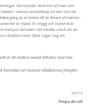
rtkörningar. Det betyder dock inte att man som
inte händer i samma utsträckning om den som kör
 bilbärgning än en kvinna då de lättare att hamna i
nen kör är stylad. En snygg och stylad bil är
are med just den bilen. Det handlar också om att
t köra vårdslöst med. Såhär säger Dag om
ätt är att studera svensk bilkultur med sina
n på hemsidan och betonar blådårarnas framfart
NÄSTA
Pimpa din bil!