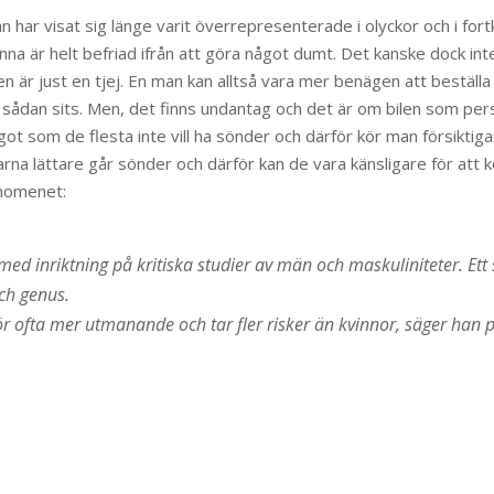
n har visat sig länge varit överrepresenterade i olyckor och i fo
inna är helt befriad ifrån att göra något dumt. Det kanske dock 
len är just en tjej. En man kan alltså vara mer benägen att beställa
 sådan sits. Men, det finns undantag och det är om bilen som perso
got som de flesta inte vill ha sönder och därför kör man försiktig
larna lättare går sönder och därför kan de vara känsligare för at
nomenet:
 inriktning på kritiska studier av män och maskuliniteter. Ett s
och genus.
 kör ofta mer utmanande och tar fler risker än kvinnor, säger ha