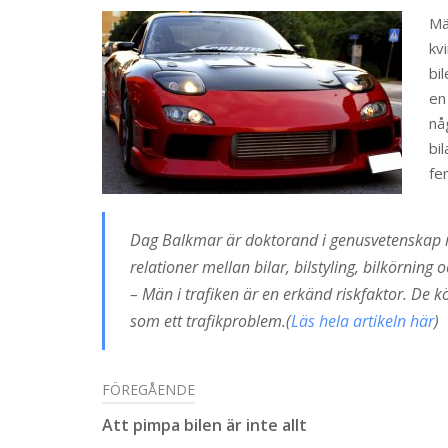
Mä
kv
bi
en
nå
bi
fe
Dag Balkmar är doktorand i genusvetenskap med
relationer mellan bilar, bilstyling, bilkörning 
– Män i trafiken är en erkänd riskfaktor. De
som ett trafikproblem.(
Läs hela artikeln här
)
FÖREGÅENDE
Att pimpa bilen är inte allt