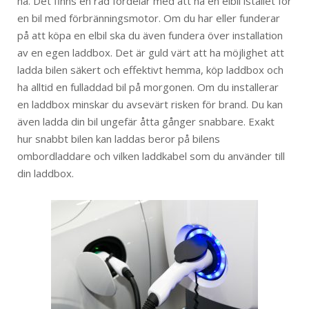
ha. Det finns en rad fördelar med att ha en elbil istället för
en bil med förbränningsmotor. Om du har eller funderar
på att köpa en elbil ska du även fundera över installation
av en egen laddbox. Det är guld värt att ha möjlighet att
ladda bilen säkert och effektivt hemma, köp laddbox och
ha alltid en fulladdad bil på morgonen. Om du installerar
en laddbox minskar du avsevärt risken för brand. Du kan
även ladda din bil ungefär åtta gånger snabbare. Exakt
hur snabbt bilen kan laddas beror på bilens
ombordladdare och vilken laddkabel som du använder till
din laddbox.